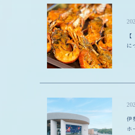
202
【
に
202
伊
ホ