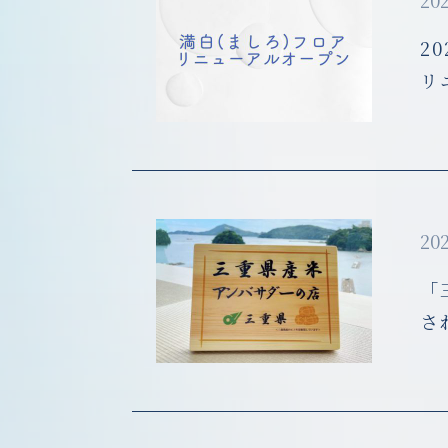
202
2
リ
202
「
さ