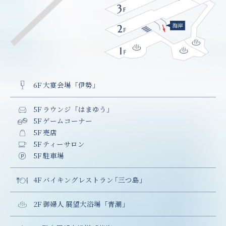
6F 大宴会場「伊勢」
5F ラウンジ「はまゆう」
5F ゲームコーナー
5F 売店
5F ティーサロン
5F 駐車場
4F バイキングレストラ
ン
「三つ島
」
2F 御婦人 展望大浴場「青潮」