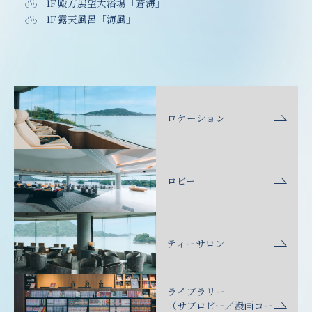
1F 殿方展望大浴場「蒼海」
1F 露天風呂「海風」
ロケーション
ロビー
ティーサロン
ライブラリー
（サブロビー／漫画コー