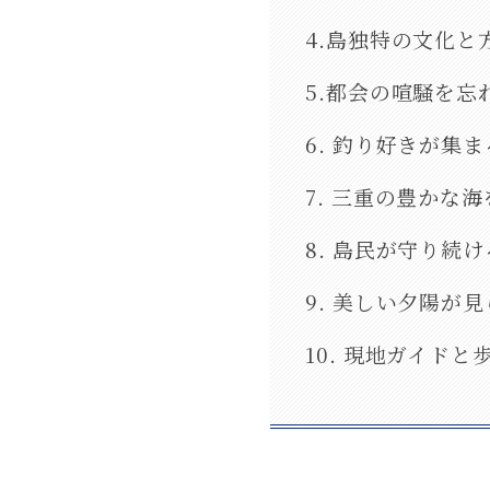
4.島独特の文化と
5.都会の喧騒を忘
6. 釣り好きが集
7. 三重の豊かな
8. 島民が守り続
9. 美しい夕陽が
10. 現地ガイド