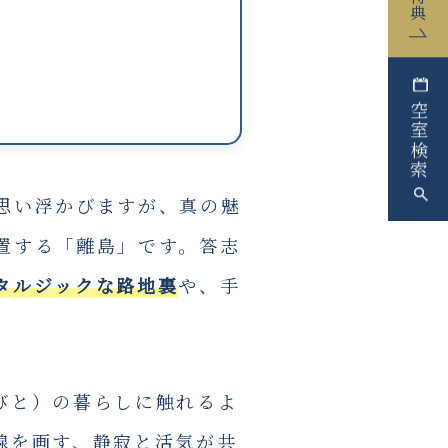
空室検索
思い浮かびますが、真の魅
置する「離島」です。答志
タルジックな路地裏
や、手
びと）の暮らしに触れるよ
線を画す、静寂と活気が共