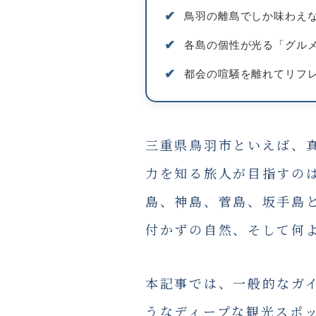
✔︎
鳥羽の離島でしか味わえ
✔︎
各島の個性が光る「グル
✔︎
都会の喧騒を離れてリフ
三重県鳥羽市といえば、
力を知る旅人が目指すの
島、神島、菅島、坂手島
付かずの自然、そして何
本記事では、一般的なガ
うなディープな観光スポ