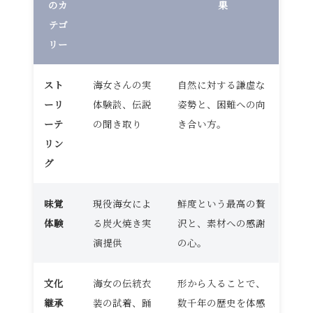
のカ
果
テゴ
リー
スト
海女さんの実
自然に対する謙虚な
ーリ
体験談、伝説
姿勢と、困難への向
ーテ
の聞き取り
き合い方。
リン
グ
味覚
現役海女によ
鮮度という最高の贅
体験
る炭火焼き実
沢と、素材への感謝
演提供
の心。
文化
海女の伝統衣
形から入ることで、
継承
装の試着、踊
数千年の歴史を体感