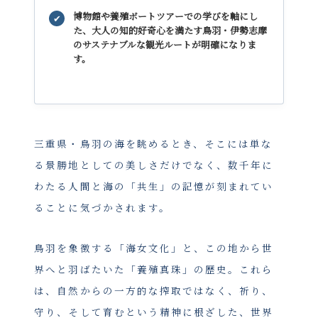
博物館や養殖ボートツアーでの学びを軸にし
✔
た、
大人の知的好奇心を満たす鳥羽・伊勢志摩
のサステナブルな観光ルート
が明確になりま
す。
三重県・鳥羽の海を眺めるとき、そこには単な
る景勝地としての美しさだけでなく、数千年に
わたる人間と海の「共生」の記憶が刻まれてい
ることに気づかされます。
鳥羽を象徴する「海女文化」と、この地から世
界へと羽ばたいた「養殖真珠」の歴史。これら
は、自然からの一方的な搾取ではなく、祈り、
守り、そして育むという精神に根ざした、世界