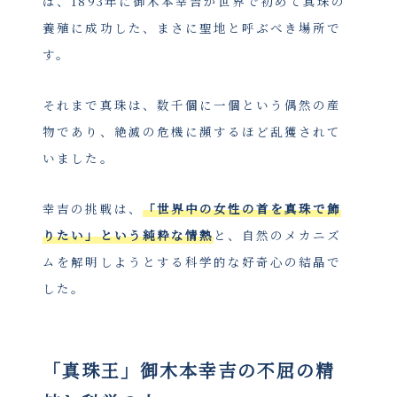
は、1893年に御木本幸吉が世界で初めて真珠の
養殖に成功した、まさに聖地と呼ぶべき場所で
す。
それまで真珠は、数千個に一個という偶然の産
物であり、絶滅の危機に瀕するほど乱獲されて
いました。
幸吉の挑戦は、
「世界中の女性の首を真珠で飾
りたい」という純粋な情熱
と、自然のメカニズ
ムを解明しようとする科学的な好奇心の結晶で
した。
「真珠王」御木本幸吉の不屈の精