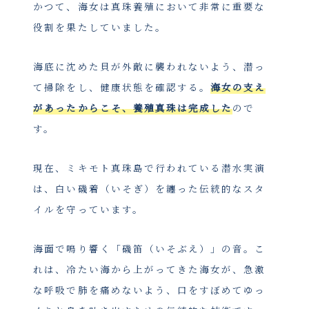
かつて、海女は真珠養殖において非常に重要な
役割を果たしていました。
海底に沈めた貝が外敵に襲われないよう、潜っ
て掃除をし、健康状態を確認する。
海女の支え
があったからこそ、養殖真珠は完成した
ので
す。
現在、ミキモト真珠島で行われている潜水実演
は、白い磯着（いそぎ）を纏った伝統的なスタ
イルを守っています。
海面で鳴り響く「磯笛（いそぶえ）」の音。こ
れは、冷たい海から上がってきた海女が、急激
な呼吸で肺を痛めないよう、口をすぼめてゆっ