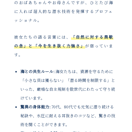
のおばあちゃんやお母さんですが、ひとたび海
に入れば超人的な潜水技術を発揮するプロフェ
ッショナル。
彼女たちの語る言葉には、
「自然に対する畏敬
の念」と「今を生き抜く力強さ」
が宿っていま
す。
海との共生ルール:
海女たちは、資源を守るために
「小さな貝は獲らない」「潜る時間を制限する」と
いった、厳格な自主規制を数世代にわたって守り続
けています。
驚異の身体能力:
70代、80代でも元気に潜り続ける
秘訣や、水圧に耐える耳抜きのコツなど、驚きの技
術を聞くことができます。