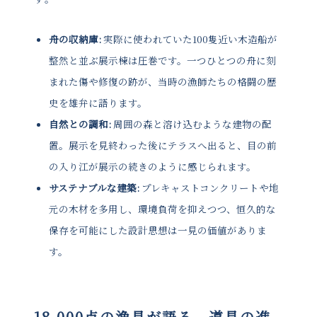
舟の収納庫:
実際に使われていた100隻近い木造船が
整然と並ぶ展示棟は圧巻です。一つひとつの舟に刻
まれた傷や修復の跡が、当時の漁師たちの格闘の歴
史を雄弁に語ります。
自然との調和:
周囲の森と溶け込むような建物の配
置。展示を見終わった後にテラスへ出ると、目の前
の入り江が展示の続きのように感じられます。
サステナブルな建築:
プレキャストコンクリートや地
元の木材を多用し、環境負荷を抑えつつ、恒久的な
保存を可能にした設計思想は一見の価値がありま
す。
18,000点の漁具が語る、道具の進