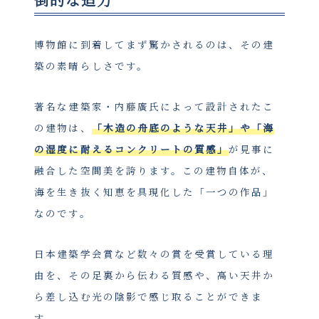
博物館に到着してまず驚かされるのは、その建
築の素晴らしさです。
著名な建築家・内藤廣氏によって設計されたこ
の建物は、
「木造の舟底のような天井」や「海
の湿度に耐えるコンクリートの質感」
が見事に
融合した空間美を誇ります。この建物自体が、
海を生き抜く知恵を具現化した「一つの作品」
なのです。
日本建築学会賞など数々の賞を受賞している理
由を、その足裏から伝わる質感や、高い天井か
ら差し込む光の陰影で感じ取ることができま
す。