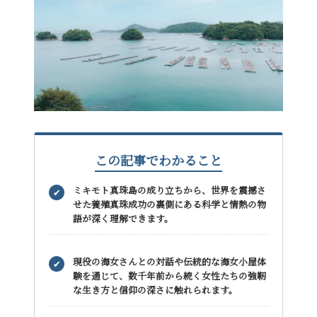
この記事でわかること
ミキモト真珠島の成り立ちから、世界を震撼さ
✔
せた
養殖真珠成功の裏側にある科学と情熱の物
語
が深く理解できます。
現役の海女さんとの対話や伝統的な海女小屋体
✔
験を通じて、
数千年前から続く女性たちの強靭
な生き方と信仰の深さ
に触れられます。