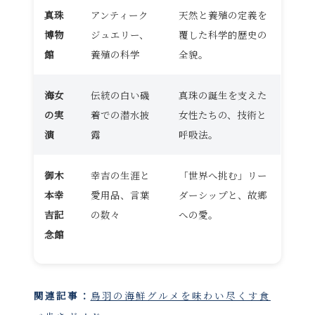
真珠
アンティーク
天然と養殖の定義を
博物
ジュエリー、
覆した科学的歴史の
館
養殖の科学
全貌。
海女
伝統の白い磯
真珠の誕生を支えた
の実
着での潜水披
女性たちの、技術と
演
露
呼吸法。
御木
幸吉の生涯と
「世界へ挑む」リー
本幸
愛用品、言葉
ダーシップと、故郷
吉記
の数々
への愛。
念館
関連記事：
鳥羽の海鮮グルメを味わい尽くす食