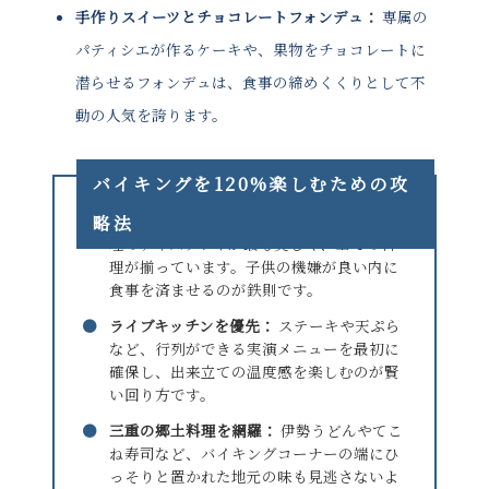
手作りスイーツとチョコレートフォンデュ：
専属の
パティシエが作るケーキや、果物をチョコレートに
潜らせるフォンデュは、食事の締めくくりとして不
動の人気を誇ります。
バイキングを120%楽しむための攻
●
早い時間帯の予約：
開始直後の時間帯は料
略法
理のディスプレイが最も美しく、全ての料
理が揃っています。子供の機嫌が良い内に
食事を済ませるのが鉄則です。
●
ライブキッチンを優先：
ステーキや天ぷら
など、行列ができる実演メニューを最初に
確保し、出来立ての温度感を楽しむのが賢
い回り方です。
●
三重の郷土料理を網羅：
伊勢うどんやてこ
ね寿司など、バイキングコーナーの端にひ
っそりと置かれた地元の味も見逃さないよ