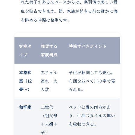
れた椅子のあるスペースからは、鳥羽湾の美しい景
色を独占できます。朝、家族が起きる前に静かに海
を眺める時間は格別です。
客室タ
推奨する
特筆すべきポイント
イプ
家族構成
本格和
赤ちゃん
子供が転倒しても安心。
室（12
連れ・大
布団を並べて川の字で寝
畳〜）
人数
られる。
和洋室
三世代
ベッドと畳の両方があ
（祖父母
り、生活スタイルの違い
＋夫婦＋
を吸収できる。
子）